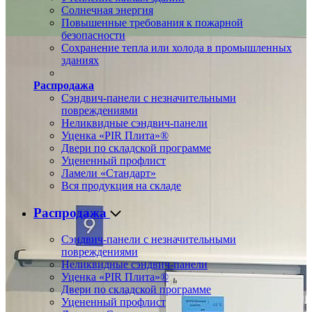
Солнечная энергия
Повышенные требования к пожарной
безопасности
Сохранение тепла или холода в промышленных
зданиях
Распродажа
Сэндвич-панели с незначительными
повреждениями
Неликвидные сэндвич-панели
Уценка «PIR Плита»®
Двери по складской программе
Уцененный профлист
Ламели «Стандарт»
Вся продукция на складе
Распродажа
Сэндвич-панели с незначительными
повреждениями
Неликвидные сэндвич-панели
Уценка «PIR Плита»®
Двери по складской программе
Уцененный профлист