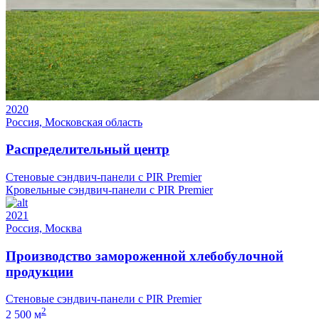
2020
Россия, Московская область
Распределительный центр
Стеновые сэндвич-панели с PIR Premier
Кровельные сэндвич-панели с PIR Premier
2021
Россия, Москва
Производство замороженной хлебобулочной
продукции
Стеновые сэндвич-панели с PIR Premier
2
2 500 м