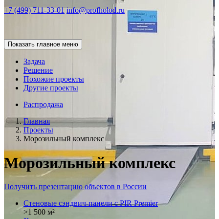
+7 (499) 711-33-01
info@profholod.ru
Показать главное меню
Задача
Решение
Похожие проекты
Другие проекты
Распродажа
Главная
Проекты
Морозильный комплекс
Морозильный комплекс
Получить презентацию объектов в России
Стеновые сэндвич-панели с PIR Premier
>1 500 м²