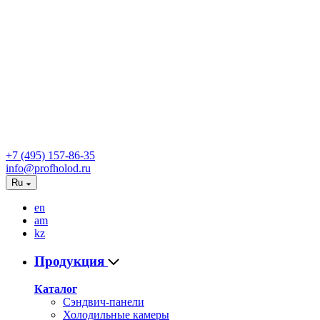
+7 (495) 157-86-35
info@profholod.ru
Ru
en
am
kz
Продукция
Каталог
Сэндвич-панели
Холодильные камеры