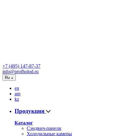
+7 (495) 147-87-37
info@profholod.ru
Ru
en
am
kz
Продукция
Каталог
Сэндвич-панели
Холодильные камеры