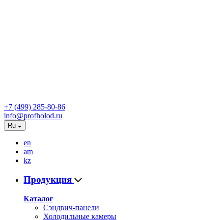
+7 (499) 285-80-86
info@profholod.ru
Ru
en
am
kz
Продукция
Каталог
Сэндвич-панели
Холодильные камеры