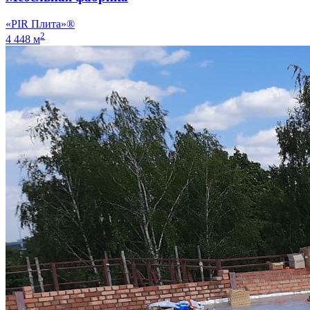
«PIR Плита»®
2
4 448 м