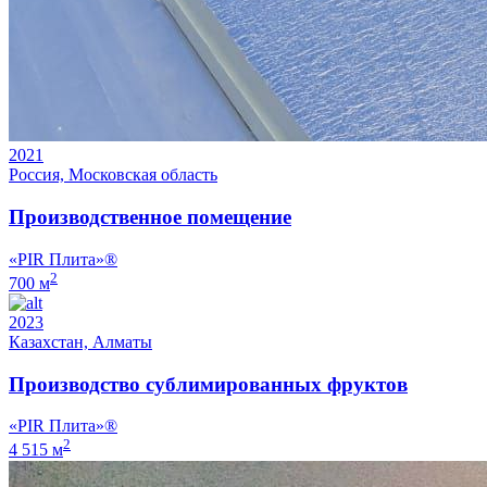
2021
Россия, Московская область
Производственное помещение
«PIR Плита»®
2
700 м
2023
Казахстан, Алматы
Производство сублимированных фруктов
«PIR Плита»®
2
4 515 м