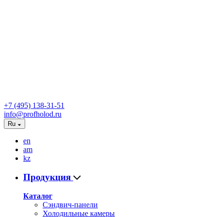
+7 (495) 138-31-51
info@profholod.ru
Ru
en
am
kz
Продукция
Каталог
Сэндвич-панели
Холодильные камеры