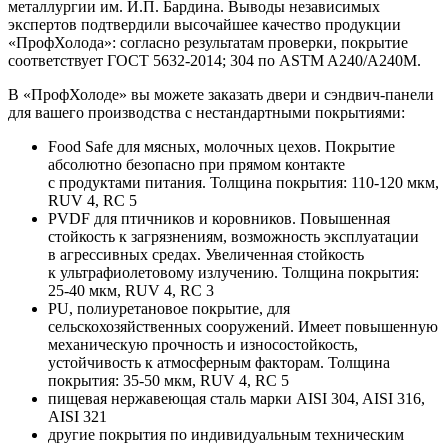
металлургии им. И.П. Бардина. Выводы независимых
экспертов подтвердили высочайшее качество продукции
«ПрофХолода»: согласно результатам проверки, покрытие
соответствует ГОСТ 5632-2014; 304 по ASTM A240/A240M.
В «ПрофХолоде» вы можете заказать двери и сэндвич-панели
для вашего производства с нестандартными покрытиями:
Food Safe для мясных, молочных цехов. Покрытие
абсолютно безопасно при прямом контакте
с продуктами питания. Толщина покрытия: 110-120 мкм,
RUV 4, RC 5
PVDF для птичников и коровников. Повышенная
стойкость к загрязнениям, возможность эксплуатации
в агрессивных средах. Увеличенная стойкость
к ультрафиолетовому излучению. Толщина покрытия:
25-40 мкм, RUV 4, RC 3
PU, полиуретановое покрытие, для
сельскохозяйственных сооружений. Имеет повышенную
механическую прочность и износостойкость,
устойчивость к атмосферным факторам. Толщина
покрытия: 35-50 мкм, RUV 4, RC 5
пищевая нержавеющая сталь марки AISI 304, AISI 316,
AISI 321
другие покрытия по индивидуальным техническим