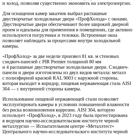
и холод, позволяя существенно экономить на электроэнергии.
Для оснащения камер заказчик выбрал распашные
двустворчатые холодильные двери «ПрофХолода» с окнами.
Двустворчатые двери обеспечивают более широкий дверной
проем и идеальны для применения в помещениях, где активно
используются погрузчики и тележки. Встроенные окна
позволяет наблюдать за процессами внутри холодильной
камеры.
«ПрофХолод» за две недели произвел 81 кв. м стеновых
сэндвич-панелей с PIR Premier толщиной 80 мм
и 4 распашные двустворчатые холодильные двери. Сэндвич-
панели и двери изготовлены из двух видов металла: металл
с полиэфирной краской RAL 9003 с наружной стороны,
которая выходит в коридор, пищевая нержавеющая сталь AISI
304 — c внутренней стороны камеры.
Использование пищевой нержавеющей стали позволяет
эксплуатировать камеры в условиях повышенной влажности
без риска возникновения коррозии. AISI 304, которую
использует «ПрофХолод», в 2023 году была протестирована
в ведущем научно-исследовательском институте черной
металлургии — Испытательном центре «Металлтест»
Центрального научно-исследовательского института черной