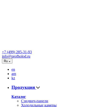
+7 (499) 285-31-93
info@profholod.ru
Ru
en
am
kz
Продукция
Каталог
Сэндвич-панели
Холодильные камеры