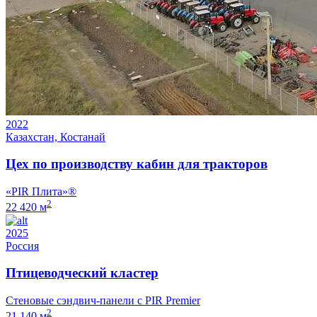
2022
Казахстан, Костанай
Цех по производству кабин для тракторов
«PIR Плита»®
2
22 420 м
2025
Россия
Птицеводческий кластер
Стеновые сэндвич-панели с PIR Premier
2
21 140 м