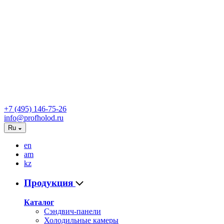
+7 (495) 146-75-26
info@profholod.ru
Ru
en
am
kz
Продукция
Каталог
Сэндвич-панели
Холодильные камеры