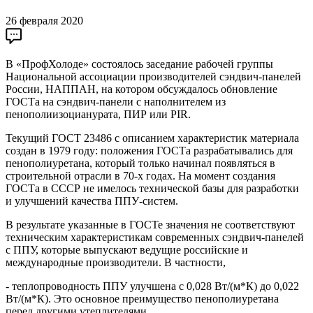
26 февраля 2020
В «ПрофХолоде» состоялось заседание рабочей группы
Национальной ассоциации производителей сэндвич-панелей
России, НАППАН, на котором обсуждалось обновление
ГОСТа на сэндвич-панели с наполнителем из
пенополиизоцианурата, ПИР или PIR.
Текущий ГОСТ 23486 с описанием характеристик материала
создан в 1979 году: положения ГОСТа разрабатывались для
пенополиуретана, который только начинал появляться в
строительной отрасли в 70-х годах. На момент создания
ГОСТа в СССР не имелось технической базы для разработки
и улучшений качества ППУ-систем.
В результате указанные в ГОСТе значения не соответствуют
техническим характеристикам современных сэндвич-панелей
с ППУ, которые выпускают ведущие российские и
международные производители. В частности,
- теплопроводность ППУ улучшена с 0,028 Вт/(м*К) до 0,022
Вт/(м*К). Это основное преимущество пенополиуретана
перед другими утеплителями