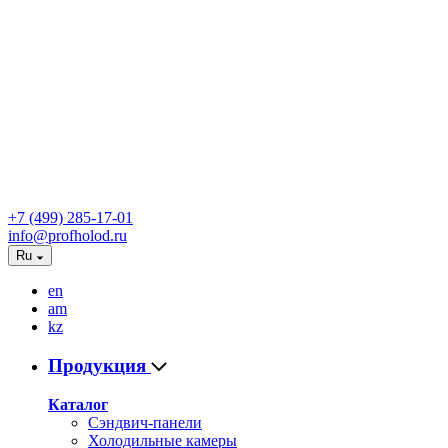
+7 (499) 285-17-01
info@profholod.ru
Ru
en
am
kz
Продукция
Каталог
Сэндвич-панели
Холодильные камеры