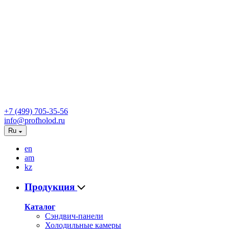
+7 (499) 705-35-56
info@profholod.ru
Ru
en
am
kz
Продукция
Каталог
Сэндвич-панели
Холодильные камеры