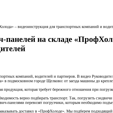
фХолода» – видеоинструкция для транспортных компаний и води
ич-панелей на складе «ПрофХол
дителей
ортных компаний, водителей и партнеров. В видео Руководител
а» в подмосковном городе Щелково: от заезда машины до крепле
 продукция, которая требует бережного отношения при погрузке
ходимость верно подбирать транспорт. Так, погрузить сэндвичи
вич-панелями перевозят погрузчики, которым необходимо подъех
аказывать доставку в «ПрофХолоде». Мы подберем подходящий 