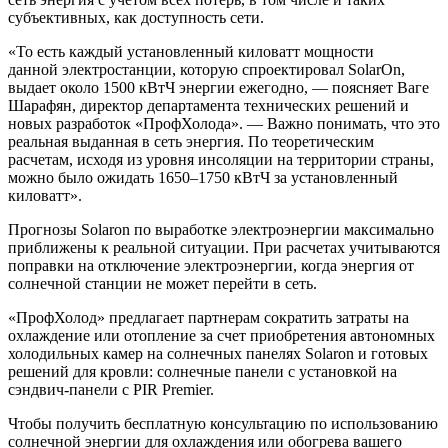
субъективных, как доступность сети.
«То есть каждый установленный киловатт мощности
данной электростанции, которую спроектировал SolarOn,
выдает около 1500 кВтЧ энергии ежегодно, — поясняет Ваге
Шарафян, директор департамента технических решений и
новых разработок «ПрофХолода». — Важно понимать, что это
реальная выданная в сеть энергия. По теоретическим
расчетам, исходя из уровня инсоляции на территории страны,
можно было ожидать 1650–1750 кВтЧ за установленный
киловатт».
Прогнозы Solaron по выработке электроэнергии максимально
приближены к реальной ситуации. При расчетах учитываются
поправки на отключение электроэнергии, когда энергия от
солнечной станции не может перейти в сеть.
«ПрофХолод» предлагает партнерам сократить затраты на
охлаждение или отопление за счет приобретения автономных
холодильных камер на солнечных панелях Solaron и готовых
решений для кровли: солнечные панели с установкой на
сэндвич-панели с PIR Premier.
Чтобы получить бесплатную консультацию по использованию
солнечной энергии для охлаждения или обогрева вашего