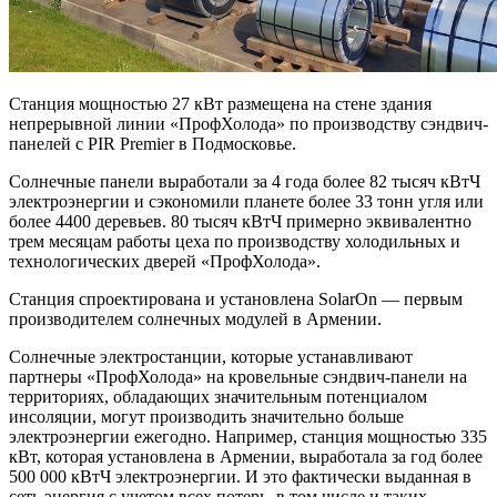
Станция мощностью 27 кВт размещена на стене здания
непрерывной линии «ПрофХолода» по производству сэндвич-
панелей с PIR Premier в Подмосковье.
Солнечные панели выработали за 4 года более 82 тысяч кВтЧ
электроэнергии и сэкономили планете более 33 тонн угля или
более 4400 деревьев. 80 тысяч кВтЧ примерно эквивалентно
трем месяцам работы цеха по производству холодильных и
технологических дверей «ПрофХолода».
Станция спроектирована и установлена SolarOn — первым
производителем солнечных модулей в Армении.
Солнечные электростанции, которые устанавливают
партнеры «ПрофХолода» на кровельные сэндвич-панели на
территориях, обладающих значительным потенциалом
инсоляции, могут производить значительно больше
электроэнергии ежегодно. Например, станция мощностью 335
кВт, которая установлена в Армении, выработала за год более
500 000 кВтЧ электроэнергии. И это фактически выданная в
сеть энергия с учетом всех потерь, в том числе и таких