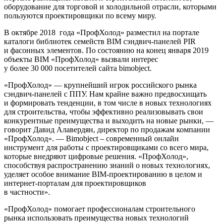
оборудование для торговой и холодильной отрасли, которыми
пользуются проектировщики по всему миру.
В октябре 2018 года «ПрофХолод» разместил на портале
каталоги библиотек семейств BIM сэндвич-панелей PIR
и фасонных элементов. По состоянию на конец января 2019
объекты BIM «ПрофХолод» вызвали интерес
у более 30 000 посетителей сайта bimobject.
«ПрофХолод» — крупнейший игрок российского рынка
сэндвич-панелей с ППУ. Нам крайне важно предвосхищать
и формировать тенденции, в том числе в новых технологиях
для строительства, чтобы эффективно реализовывать свои
конкурентные преимущества и выходить на новые рынки, —
говорит Давид Алавердян, директор по продажам компании
«ПрофХолод». — Bimobject – современный онлайн
инструмент для работы с проектировщиками со всего мира,
которые внедряют цифровые решения. «ПрофХолод»,
способствуя распространению знаний о новых технологиях,
уделяет особое внимание BIM-проектированию в целом и
интернет-порталам для проектировщиков
в частности».
«ПрофХолод» помогает профессионалам строительного
рынка использовать преимущества новых технологий