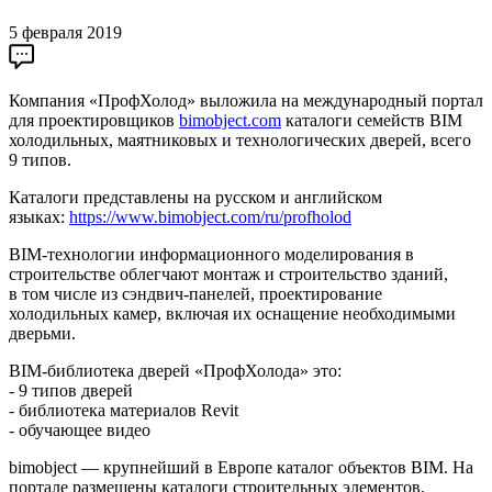
5 февраля 2019
Компания «ПрофХолод» выложила на международный портал
для проектировщиков
bimobject.com
каталоги семейств BIM
холодильных, маятниковых и технологических дверей, всего
9 типов.
Каталоги представлены на русском и английском
языках:
https://www.bimobject.com/ru/profholod
BIM-технологии информационного моделирования в
строительстве облегчают монтаж и строительство зданий,
в том числе из сэндвич-панелей, проектирование
холодильных камер, включая их оснащение необходимыми
дверьми.
BIM-библиотека дверей «ПрофХолода» это:
- 9 типов дверей
- библиотека материалов Revit
- обучающее видео
bimobject — крупнейший в Европе каталог объектов BIM. На
портале размещены каталоги строительных элементов,