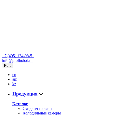
+7 (495) 134-98-51
info@profholod.ru
Ru
en
am
kz
Продукция
Каталог
Сэндвич-панели
Холодильные камеры