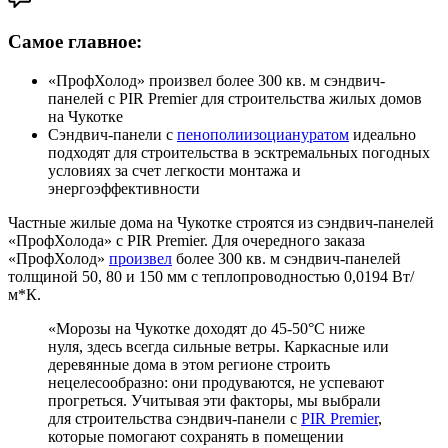
Самое главное:
«ПрофХолод» произвел более 300 кв. м сэндвич-
панелей с PIR Premier для строительства жилых домов
на Чукотке
Сэндвич-панели с
пенополиизоциануратом
идеально
подходят для строительства в эсктремальных погодных
условиях за счет легкости монтажа и
энергоэффективности
Частные жилые дома на Чукотке строятся из сэндвич-панелей
«ПрофХолода» с PIR Premier. Для очередного заказа
«ПрофХолод»
произвел
более 300 кв. м сэндвич-панелей
толщиной 50, 80 и 150 мм с теплопроводностью 0,0194 Вт/
м*К.
«Морозы на Чукотке доходят до 45-50°С ниже
нуля, здесь всегда сильные ветры. Каркасные или
деревянные дома в этом регионе строить
нецелесообразно: они продуваются, не успевают
прогреться. Учитывая эти факторы, мы выбрали
для строительства сэндвич-панели с
PIR Premier
,
которые помогают сохранять в помещении