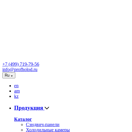
+7 (499) 719-79-56
info@profholod.ru
Ru
en
am
kz
Продукция
Каталог
Сэндвич-панели
Холодильные камеры