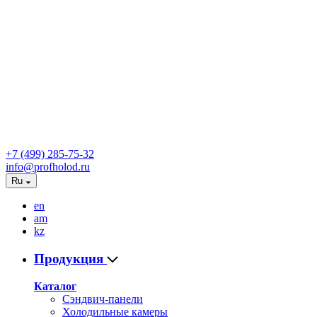
+7 (499) 285-75-32
info@profholod.ru
Ru
en
am
kz
Продукция
Каталог
Сэндвич-панели
Холодильные камеры