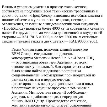
Важным условием участия в проекте стало жесткое
соответствие продукции всем техническим требованиям и
сроки поставки. «ПрофХолод» выполнил все обязательства в
полном объеме и в установленные сроки, несмотря
ограничения, связанные с эпидемиологической ситуацией.
«ПрофХолод» произвел более 4000 кв. м кровельных сэндвич-
панелей с двумя цветами металла для внешней и внутренней
стороны — RAL 7015 и 9003, и более 3300 кв. м стеновых
сэндвич-панелей также в двух цветах — RAL 9006 и 9003.
Гарик Чилингарян, исполнительный директор
REM Group, генерального подрядчика
консорциума Siemens и Renco S.p.A.: «Новая ТЭЦ
— это знаковый объект для Армении, во всех
отношениях уникальный. Для строительства нам
было важно найти надежного поставщика
сэндвич-панелей. Рассматривая производителей из
разных стран, мы в первую очередь
ориентировались на репутацию компании и опыт
в поставках на крупные проекты, в том числе в
Армении. Мы посетили завод «ПрофХолода»,
увидели, как работают люди, непрерывную
линию, R&D Центр. Производство серьезное,
компания максимально использует современные