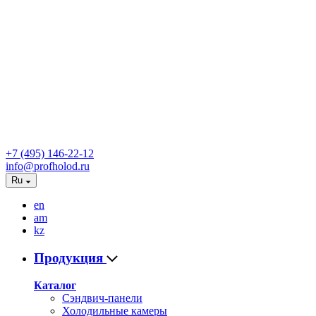
+7 (495) 146-22-12
info@profholod.ru
Ru
en
am
kz
Продукция
Каталог
Сэндвич-панели
Холодильные камеры