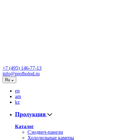
+7 (495) 146-77-13
info@profholod.ru
Ru
en
am
kz
Продукция
Каталог
Сэндвич-панели
Холодильные камеры