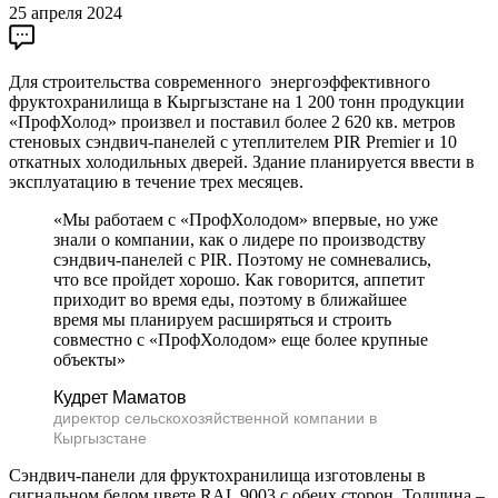
25 апреля 2024
Для строительства современного энергоэффективного
фруктохранилища в Кыргызстане на 1 200 тонн продукции
«ПрофХолод» произвел и поставил более 2 620 кв. метров
стеновых сэндвич-панелей с утеплителем PIR Premier и 10
откатных холодильных дверей. Здание планируется ввести в
эксплуатацию в течение трех месяцев.
«Мы работаем с «ПрофХолодом» впервые, но уже
знали о компании, как о лидере по производству
сэндвич-панелей с PIR. Поэтому не сомневались,
что все пройдет хорошо. Как говорится, аппетит
приходит во время еды, поэтому в ближайшее
время мы планируем расширяться и строить
совместно с «ПрофХолодом» еще более крупные
объекты»
Кудрет Маматов
директор сельскохозяйственной компании в
Кыргызстане
Сэндвич-панели для фруктохранилища изготовлены в
сигнальном белом цвете RAL 9003 с обеих сторон. Толщина –