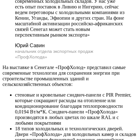
современных холодильных складов. У нас уже
есть опыт поставок в Ливию и Нигерию, сейчас
ведем переговоры с холодильными компаниями из
Кении, Уганды, Эфиопии и других стран. На фоне
масштабной активизации российско-африканских
связей Сенегал может стать новым
перспективным рынком экспорта»
Юрий Савин
начальник отдела экспортных продаж
«ПрофХолода»
На выставке в Сенегале «ПрофХолод» представил самые
современные технологии для сохранения энергии при
строительстве промышленных зданий и
сельскохозяйственных объектов:
стеновые и кровельные сэндвич-панели с PIR Premier,
которые сокращают расходы на отопление или
кондиционирование благодаря теплопроводности
0,0194 Вт/м*К. Сэндвич-панели «ПрофХолода»
производятся в любых цветах по шкале RAL и с
любыми покрытиями
18 типов холодильных и технологических дверей.
Двери «ПрофХолода» для холодильных камер и складов
комплектуются фурнитурой ведущих европейских