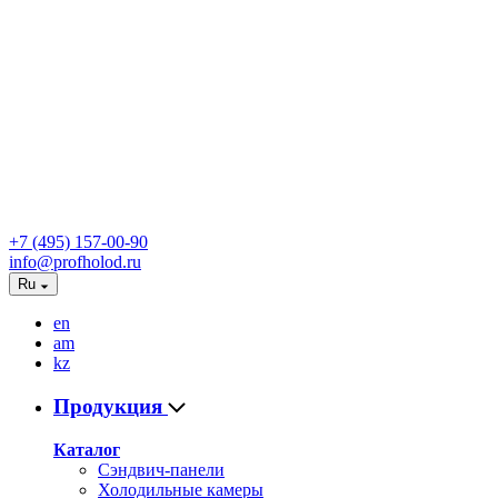
+7 (495) 157-00-90
info@profholod.ru
Ru
en
am
kz
Продукция
Каталог
Сэндвич-панели
Холодильные камеры