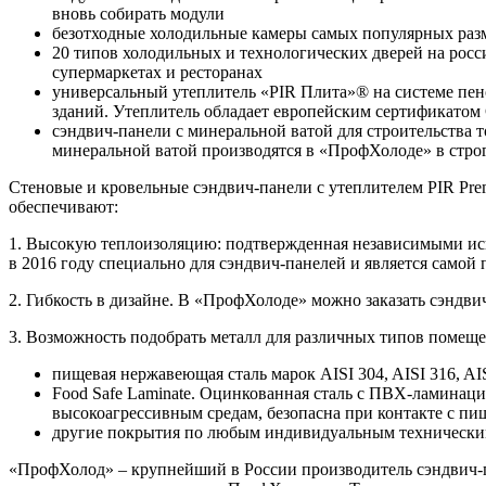
вновь собирать модули
безотходные холодильные камеры самых популярных разм
20 типов холодильных и технологических дверей на росс
супермаркетах и ресторанах
универсальный утеплитель «PIR Плита»® на системе пено
зданий. Утеплитель обладает европейским сертификатом
сэндвич-панели с минеральной ватой для строительства
минеральной ватой производятся в «ПрофХолоде» в стро
Стеновые и кровельные сэндвич-панели с утеплителем PIR Pre
обеспечивают:
1. Высокую теплоизоляцию: подтвержденная независимыми исп
в 2016 году специально для сэндвич-панелей и является самой
2. Гибкость в дизайне. В «ПрофХолоде» можно заказать сэндв
3. Возможность подобрать металл для различных типов помеще
пищевая нержавеющая сталь марок AISI 304, AISI 316, A
Food Safe Laminate. Оцинкованная сталь с ПВХ-ламинац
высокоагрессивным средам, безопасна при контакте с пи
другие покрытия по любым индивидуальным технически
«ПрофХолод» – крупнейший в России производитель сэндвич-п