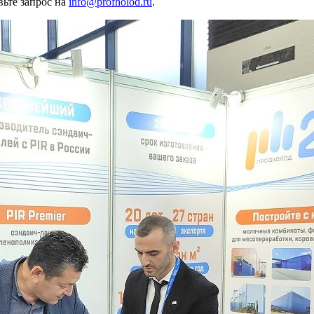
ьте запрос на
info@profholod.ru
.