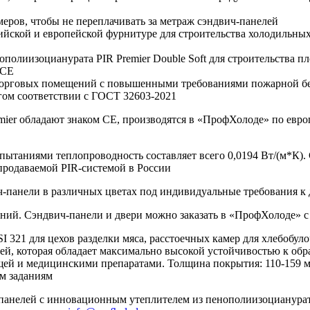
еров, чтобы не переплачивать за метраж сэндвич-панелей
ийской и европейской фурнитуре для строительства холодильных
полиизоцианурата PIR Premier Double Soft для строительства п
 СЕ
 торговых помещений с повышенными требованиями пожарной бе
гом соответствии c ГОСТ 32603-2021
mier обладают знаком СЕ, производятся в «ПрофХолоде» по евр
ытаниями теплопроводность составляет всего 0,0194 Вт/(м*К).
 продаваемой PIR-системой в России
ич-панели в различных цветах под индивидуальные требования к
ний. Сэндвич-панели и двери можно заказать в «ПрофХолоде» с
ISI 321 для цехов разделки мяса, расстоечных камер для хлебоб
ией, которая обладает максимально высокой устойчивостью к об
щей и медицинскими препаратами. Толщина покрытия: 110-159 мк
м заданиям
анелей с инновационным утеплителем из пенополиизоцианурата