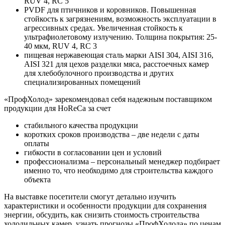
RUV 4, RC 5
PVDF для птичников и коровников. Повышенная
стойкость к загрязнениям, возможность эксплуатации в
агрессивных средах. Увеличенная стойкость к
ультрафиолетовому излучению. Толщина покрытия: 25-
40 мкм, RUV 4, RC 3
пищевая нержавеющая сталь марки AISI 304, AISI 316,
AISI 321 для цехов разделки мяса, расстоечных камер
для хлебобулочного производства и других
специализированных помещений
«ПрофХолод» зарекомендовал себя надежным поставщиком
продукции для HoReCa за счет
стабильного качества продукции
коротких сроков производства – две недели с даты
оплаты
гибкости в согласовании цен и условий
профессионализма – персональный менеджер подбирает
именно то, что необходимо для строительства каждого
объекта
На выставке посетители смогут детально изучить
характеристики и особенности продукции для сохранения
энергии, обсудить, как снизить стоимость строительства
холодильных камер, узнать прогнозы «ПрофХолода» по ценам