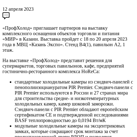
12 апреля 2023
«ПрофХолод» приглашает партнеров на выставку
комплексного оснащения объектов торговли и питания
«МИР» в Казани. Выставка пройдет с 18 по 20 апреля 2023
года в МВЦ «Казань Экспо». Стенд В4(1), павильон А2, 1
этаж.
На выставке «ПрофХолод» представит решения для
супермаркетов, торговых павильонов, кафе, предприятий
гостинично-ресторанного комплекса HoReCa:
стандартные холодильные камеры из сэндвич-панелей с
пенополиизоциануратом PIR Premier. Сэндвич-панели с
PIR Premier используются в России и 27 странах мира
для строительства средне- и низкотемпературных
холодильных камер, камер шоковой заморозки.
Сэндвич-панели с PIR Premier обладают европейским
сертификатом СЕ и подтвержденной исследованиями
BASF теплопроводностью до 0,0194 Вт/мК
модульные холодильные камеры на эксцентриковых
замках, которые сокращают срок монтажа за счет
предустановленной двери РДОП и позволяют