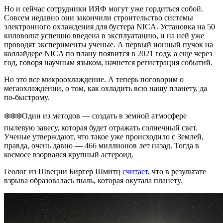
Но и сейчас сотрудники ИЯФ могут уже гордиться собой.
Совсем недавно они закончили строительство системы
электронного охлаждения для бустера NICA. Установка на 50
киловольт успешно введена в эксплуатацию, и на ней уже
проводят эксперименты ученые. А первый ионный пучок на
коллайдере NICA по плану появится в 2021 году, а еще через
год, говоря научным языком, начнется регистрация событий.
Но это все микроохлаждение. А теперь поговорим о
мегаохлаждении, о том, как охладить всю нашу планету, да
по-быстрому.
❄️❄️❄️Один из методов — создать в земной атмосфере
пылевую завесу, которая будет отражать солнечный свет.
Ученые утверждают, что такое уже происходило с Землей,
правда, очень давно — 466 миллионов лет назад. Тогда в
космосе взорвался крупный астероид.
Геолог из Швеции Биргер Шмитц
считает
, что в результате
взрыва образовалась пыль, которая окутала планету.