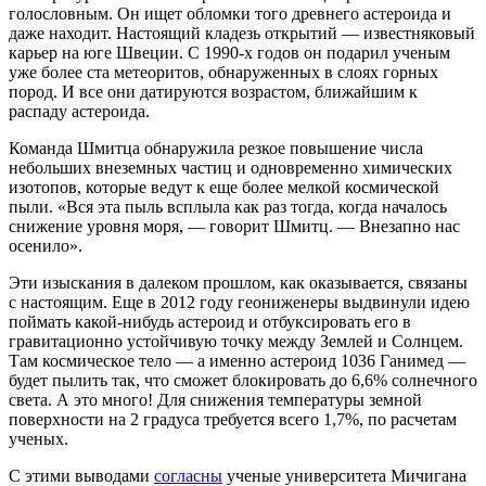
голословным. Он ищет обломки того древнего астероида и
даже находит. Настоящий кладезь открытий — известняковый
карьер на юге Швеции. С 1990-х годов он подарил ученым
уже более ста метеоритов, обнаруженных в слоях горных
пород. И все они датируются возрастом, ближайшим к
распаду астероида.
Команда Шмитца обнаружила резкое повышение числа
небольших внеземных частиц и одновременно химических
изотопов, которые ведут к еще более мелкой космической
пыли. «Вся эта пыль всплыла как раз тогда, когда началось
снижение уровня моря, — говорит Шмитц. — Внезапно нас
осенило».
Эти изыскания в далеком прошлом, как оказывается, связаны
с настоящим. Еще в 2012 году геониженеры выдвинули идею
поймать какой-нибудь астероид и отбуксировать его в
гравитационно устойчивую точку между Землей и Солнцем.
Там космическое тело — а именно астероид 1036 Ганимед —
будет пылить так, что сможет блокировать до 6,6% солнечного
света. А это много! Для снижения температуры земной
поверхности на 2 градуса требуется всего 1,7%, по расчетам
ученых.
С этими выводами
согласны
ученые университета Мичигана