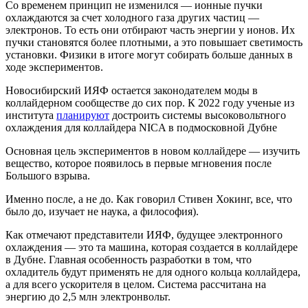
Со временем принцип не изменился — ионные пучки
охлаждаются за счет холодного газа других частиц —
электронов. То есть они отбирают часть энергии у ионов. Их
пучки становятся более плотными, а это повышает светимость
установки. Физики в итоге могут собирать больше данных в
ходе экспериментов.
Новосибирский ИЯФ остается законодателем моды в
коллайдерном сообществе до сих пор. К 2022 году ученые из
института
планируют
достроить системы высоковольтного
охлаждения для коллайдера NICA в подмосковной Дубне
Основная цель экспериментов в новом коллайдере — изучить
вещество, которое появилось в первые мгновения после
Большого взрыва.
Именно после, а не до. Как говорил Стивен Хокинг, все, что
было до, изучает не наука, а философия).
Как отмечают представители ИЯФ, будущее электронного
охлаждения — это та машина, которая создается в коллайдере
в Дубне. Главная особенность разработки в том, что
охладитель будут применять не для одного кольца коллайдера,
а для всего ускорителя в целом. Система рассчитана на
энергию до 2,5 млн электронвольт.