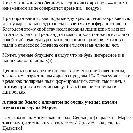
Но самая важная особенность ледниковых архивов — в них в
неизменном виде содержится древний... воздух!
При образовании льда поры между кристаллами закрываются,
и в пузырьках навсегда запечатывается атмосфера прошлого.
Благодаря этому свойству исследования ледниковых кернов
из Антарктиды и Гренландии помогли восстановить историю
колебаний температуры, концентрации парниковых газов и
пыли в атмосфере Земли за сотни тысяч и миллионы лет.
Может, ученые будущего найдут что-нибудь интересное и в
наших холодильниках)))
Ценность горных ледников еще в том, что они более точны,
так как их возраст не выходит за пределы 10-12 тысяч лет, в то
время как полярные льды формировались сотни тысяч лет, а
потому при их изучении могут быть большие ошибки в
датировках.
А пока на Земле с климатом не очень, ученые начали
изучать погоду на Марсе.
Там стабильно минусовая погода. Сейчас, в феврале, на Марсе
тоже зима, а температура скачет от -17 до -95 градусов по
Цельсию!