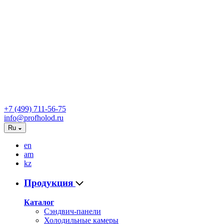
+7 (499) 711-56-75
info@profholod.ru
Ru
en
am
kz
Продукция
Каталог
Сэндвич-панели
Холодильные камеры