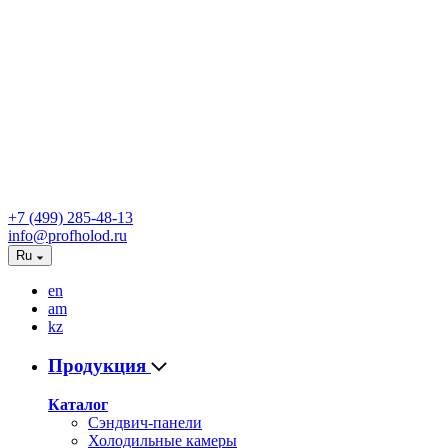
+7 (499) 285-48-13
info@profholod.ru
Ru
en
am
kz
Продукция
Каталог
Сэндвич-панели
Холодильные камеры