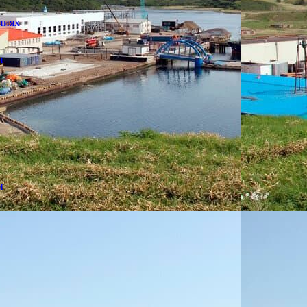
ниях
и
и