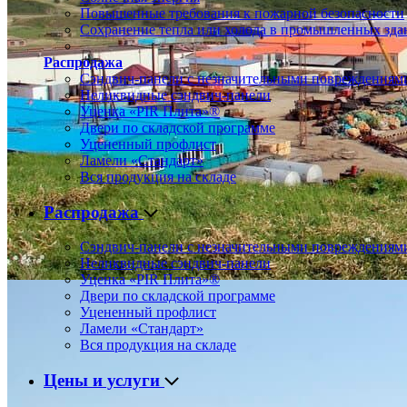
Повышенные требования к пожарной безопасности
Сохранение тепла или холода в промышленных зда
Распродажа
Сэндвич-панели с незначительными повреждениям
Неликвидные сэндвич-панели
Уценка «PIR Плита»®
Двери по складской программе
Уцененный профлист
Ламели «Стандарт»
Вся продукция на складе
Распродажа
Сэндвич-панели с незначительными повреждениям
Неликвидные сэндвич-панели
Уценка «PIR Плита»®
Двери по складской программе
Уцененный профлист
Ламели «Стандарт»
Вся продукция на складе
Цены и услуги