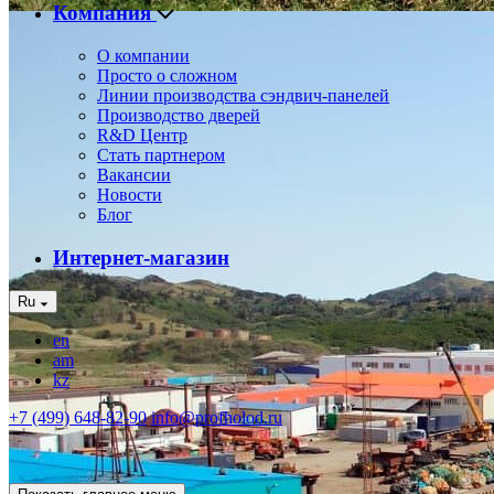
Компания
О компании
Просто о сложном
Линии производства сэндвич-панелей
Производство дверей
R&D Центр
Стать партнером
Вакансии
Новости
Блог
Интернет-магазин
Ru
en
am
kz
+7 (499) 648-82-90
info@profholod.ru