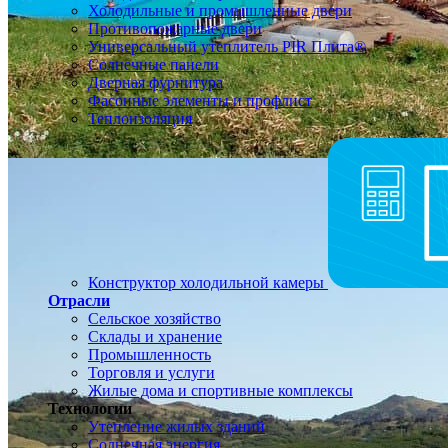
Холодильные и промышленные двери
Противопожарные двери
Универсальный утеплитель PIR Плита®
Солнечные панели
Дверная фурнитура
Фасонные элементы и профлист
Теплоизоляция
Конструктор холодильной камеры
Отрасли
Сельское хозяйство
Склады и хранение
Промышленность
Торговля и услуги
Жилые дома и спортивные комплексы
Технологии
Утепление жилых зданий
Солнечная энергия