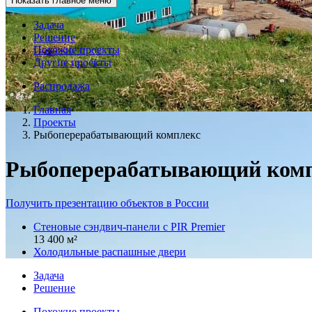
Показать главное меню
Задача
Решение
Похожие проекты
Другие проекты
Распродажа
Главная
Проекты
Рыбоперерабатывающий комплекс
Рыбоперерабатывающий ком
Получить презентацию объектов в России
Стеновые сэндвич-панели с PIR Premier
13 400 м²
Холодильные распашные двери
Задача
Решение
Похожие проекты