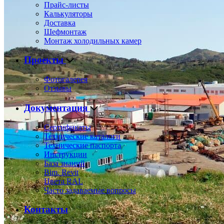
Прайс-листы
Калькуляторы
Доставка
Шефмонтаж
Монтаж холодильных камер
Проекты
Фотогалерея
Отзывы
Документация
Сертификаты
Технические каталоги
Технические паспорта
Инструкции
База знаний
Bim. Revit
Цвета RAL
Часто задаваемые вопросы
Контакты