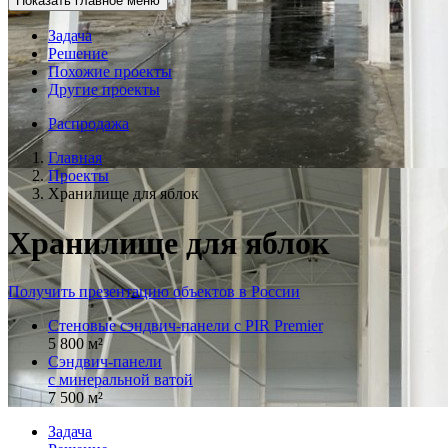
Показать главное меню
Задача
Решение
Похожие проекты
Другие проекты
Распродажа
Главная
Проекты
Хранилище для яблок
Хранилище для яблок
Получить презентацию объектов в России
Стеновые сэндвич-панели с PIR Premier
5 800 м²
Сэндвич-панели
с минеральной ватой
7 500 м²
Задача