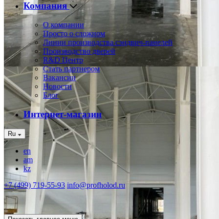
Компания
О компании
Просто о сложном
Линии производства сэндвич-панелей
Производство дверей
R&D Центр
Стать партнером
Вакансии
Новости
Блог
Интернет-магазин
Ru
en
am
kz
+7 (499) 719-55-93
info@profholod.ru