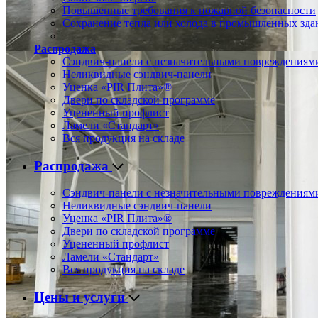
Повышенные требования к пожарной безопасности
Сохранение тепла или холода в промышленных зда
Распродажа
Сэндвич-панели с незначительными повреждениям
Неликвидные сэндвич-панели
Уценка «PIR Плита»®
Двери по складской программе
Уцененный профлист
Ламели «Стандарт»
Вся продукция на складе
Распродажа
Сэндвич-панели с незначительными повреждениям
Неликвидные сэндвич-панели
Уценка «PIR Плита»®
Двери по складской программе
Уцененный профлист
Ламели «Стандарт»
Вся продукция на складе
Цены и услуги