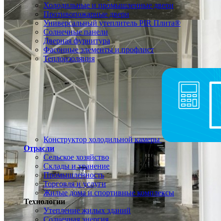
Холодильные и промышленные двери
Противопожарные двери
Универсальный утеплитель PIR Плита®
Солнечные панели
Дверная фурнитура
Фасонные элементы и профлист
Теплоизоляция
Конструктор холодильной камеры
Отрасли
Сельское хозяйство
Склады и хранение
Промышленность
Торговля и услуги
Жилые дома и спортивные комплексы
Технологии
Утепление жилых зданий
Солнечная энергия