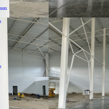
ниях
и
и