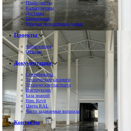
Прайс-листы
Калькуляторы
Доставка
Шефмонтаж
Монтаж холодильных камер
Проекты
Фотогалерея
Отзывы
Документация
Сертификаты
Технические каталоги
Технические паспорта
Инструкции
База знаний
Bim. Revit
Цвета RAL
Часто задаваемые вопросы
Контакты