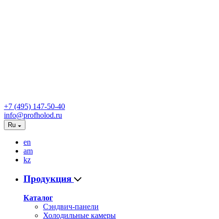
+7 (495) 147-50-40
info@profholod.ru
Ru
en
am
kz
Продукция
Каталог
Сэндвич-панели
Холодильные камеры