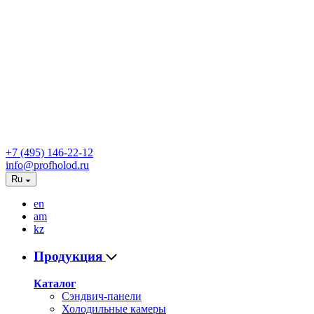
+7 (495) 146-22-12
info@profholod.ru
Ru
en
am
kz
Продукция
Каталог
Сэндвич-панели
Холодильные камеры