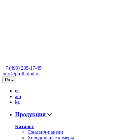
+7 (499) 285-17-45
info@profholod.ru
Ru
en
am
kz
Продукция
Каталог
Сэндвич-панели
Холодильные камеры