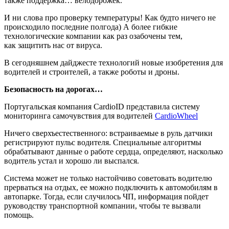
также поддержка… велодорожек.
И ни слова про проверку температуры! Как будто ничего не
происходило последние полгода) А более гибкие
технологические компании как раз озабочены тем,
как защитить нас от вируса.
В сегодняшнем дайджесте технологий новые изобретения для
водителей и строителей, а также роботы и дроны.
Безопасность на дорогах…
Португальская компания CardioID представила систему
мониторинга самочувствия для водителей
CardioWheel
Ничего сверхъестественного: встраиваемые в руль датчики
регистрируют пульс водителя. Специальные алгоритмы
обрабатывают данные о работе сердца, определяют, насколько
водитель устал и хорошо ли выспался.
Система может не только настойчиво советовать водителю
прерваться на отдых, ее можно подключить к автомобилям в
автопарке. Тогда, если случилось ЧП, информация пойдет
руководству транспортной компании, чтобы те вызвали
помощь.