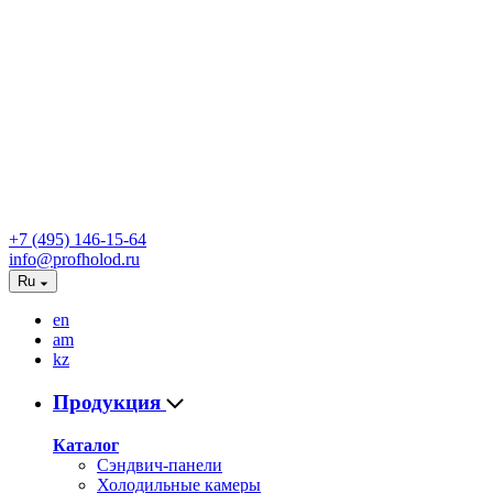
+7 (495) 146-15-64
info@profholod.ru
Ru
en
am
kz
Продукция
Каталог
Сэндвич-панели
Холодильные камеры