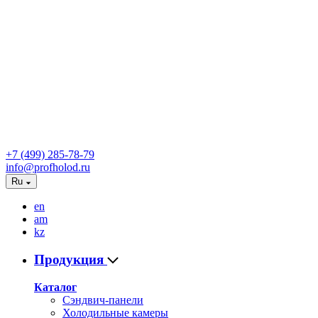
+7 (499) 285-78-79
info@profholod.ru
Ru
en
am
kz
Продукция
Каталог
Сэндвич-панели
Холодильные камеры