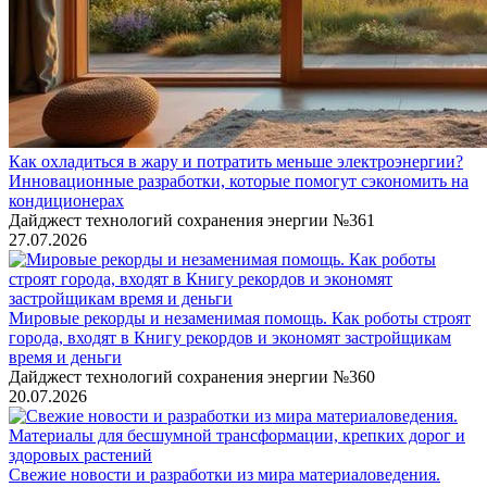
Как охладиться в жару и потратить меньше электроэнергии?
Инновационные разработки, которые помогут сэкономить на
кондиционерах
Дайджест технологий сохранения энергии №361
27.07.2026
Мировые рекорды и незаменимая помощь. Как роботы строят
города, входят в Книгу рекордов и экономят застройщикам
время и деньги
Дайджест технологий сохранения энергии №360
20.07.2026
Свежие новости и разработки из мира материаловедения.