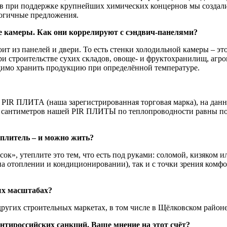
ов при поддержке крупнейших химических концернов мы создал
логичные предложения.
 камеры. Как они коррелируют с сэндвич-панелями?
оит из панелей и двери. То есть стенки холодильной камеры – 
ри строительстве сухих складов, овоще- и фруктохранилищ, агр
ходимо хранить продукцию при определённой температуре.
ем PIR ПЛИТА (наша зарегистрированная торговая марка), на да
10 сантиметров нашей PIR ПЛИТЫ по теплопроводности равны по
еплитель – и можно жить?
осок», утеплите это тем, что есть под руками: соломой, кизяком
а отоплении и кондиционировании), так и с точки зрения комфор
ых масштабах?
ругих строительных маркетах, в том числе в Щёлковском районе
антироссийских санкций. Ваше мнение на этот счёт?