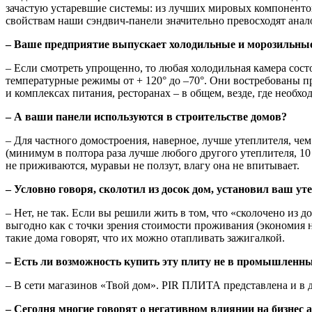
зачастую устаревшие системы: из лучших мировых компонент
свойствам наши сэндвич-панели значительно превосходят ана
– Ваше предприятие выпускает холодильные и морозильные
– Если смотреть упрощенно, то любая холодильная камера сост
температурные режимы от + 120° до –70°. Они востребованы п
и комплексах питания, ресторанах – в общем, везде, где необ
– А ваши панели используются в строительстве домов?
– Для частного домостроения, наверное, лучше утеплителя, ч
(минимум в полтора раза лучше любого другого утеплителя, 
не приживаются, муравьи не ползут, влагу она не впитывает.
– Условно говоря, сколотил из досок дом, установил ваш ут
– Нет, не так. Если вы решили жить в том, что «сколочено из д
выгодно как с точки зрения стоимости проживания (экономия н
такие дома говорят, что их можно отапливать зажигалкой.
– Есть ли возможность купить эту плиту не в промышленн
– В сети магазинов «Твой дом». PIR ПЛИТА представлена и в д
– Сегодня многие говорят о негативном влиянии на бизнес 