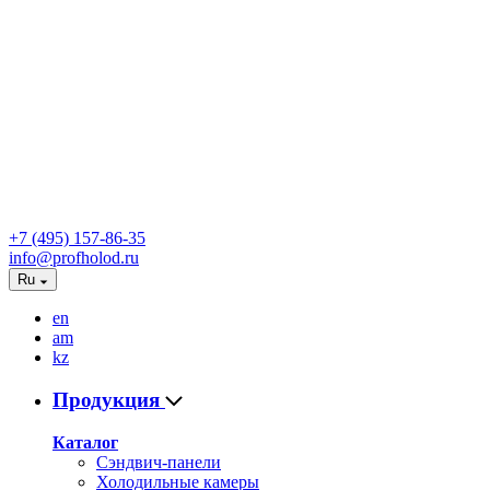
+7 (495) 157-86-35
info@profholod.ru
Ru
en
am
kz
Продукция
Каталог
Сэндвич-панели
Холодильные камеры