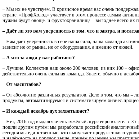
– Мы их не чувствуем. В кризисное время нас очень поддержал
стране. «ПрофХолод» участвует в этом процессе самым активн
нужны будут овоще- и фруктохранилища – выгоднее всего их п
– Даёт ли это вам уверенность в том, что и завтра, и посл
– Нам даёт уверенность в себе наша сила, наша команда активн
зависит не от рынка, не от оборудования, а именно от людей.
– А что за люди у вас работают?
– Лучшие. Коллектив наш около 200 человек, из них 100 – офис
действительно очень сильная команда. Знаете, обычно в декабре
– От масштабов?
– От абсолютно различных результатов. Дело в том, что мы – 
продукты, автоматизируемся и систематизируем бизнес-процес
– И каждый декабрь дух захватывает?
– Нет, 2016 год выдался очень тяжёлый: курс евро взлетел с 3
пошли другим путём: мы разработали российский аналогичный
сегодня мы единственные, кто выпускает продукт такого уров
и надёжность на порядок выше, причём по ценам мы практичес