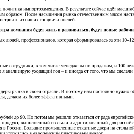
а политика импортозамещения. В результате сейчас идёт масшта
ым образом. После насыщения рынка отечественным мясом настаё
остроить из наших сэндвич-панелей.
езавтра компания будет жить и развиваться, будут новые рабо
ых людей, профессионалов, которая сформировалась за эти 10–12
ные сотрудники, в том числе менеджеры по продажам, и 100 челов
 я анализирую уходящий год – и иногда от того, что мы сделали 
лидеры рынка в своей отрасли. И поэтому нам постоянно нужно о
сы, делаем их более эффективными.
5 рублей до 90. Но потом мы решили отказаться от ряда европейс
 продукт, выполненный из стали и адаптированный для российс
ня в России. Большие промышленные откатные двери на стальной
ки уложились в европейский пластиковый аналог.