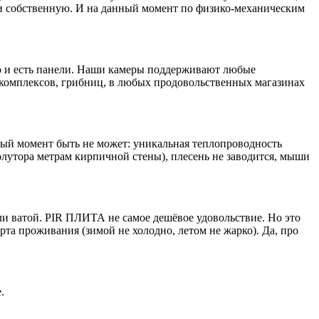
и собственную. И на данный момент по физико-механическим
это и есть панели. Наши камеры поддерживают любые
окомплексов, грибниц, в любых продовольственных магазинах
нный момент быть не может: уникальная теплопроводность
лутора метрам кирпичной стены), плесень не заводится, мыши
 или ватой. PIR ПЛИТА не самое дешёвое удовольствие. Но это
та проживания (зимой не холодно, летом не жарко). Да, про
.