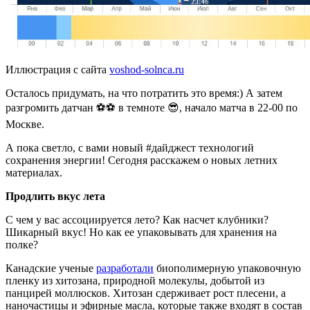
Иллюстрация с сайта
voshod-solnca.ru
Осталось придумать, на что потратить это время:) А затем
разгромить датчан ⚽⚽ в темноте 😎, начало матча в 22-00 по
Москве.
А пока светло, с вами новый #дайджест технологий
сохранения энергии! Сегодня расскажем о новых летних
материалах.
Продлить вкус лета
С чем у вас ассоциируется лето? Как насчет клубники?
Шикарный вкус! Но как ее упаковывать для хранения на
полке?
Канадские ученые
разработали
биополимерную упаковочную
пленку из хитозана, природной молекулы, добытой из
панцирей моллюсков. Хитозан сдерживает рост плесени, а
наночастицы и эфирные масла, которые также входят в состав