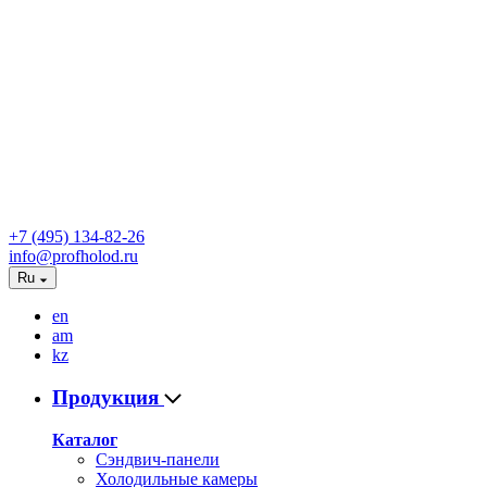
+7 (495) 134-82-26
info@profholod.ru
Ru
en
am
kz
Продукция
Каталог
Сэндвич-панели
Холодильные камеры