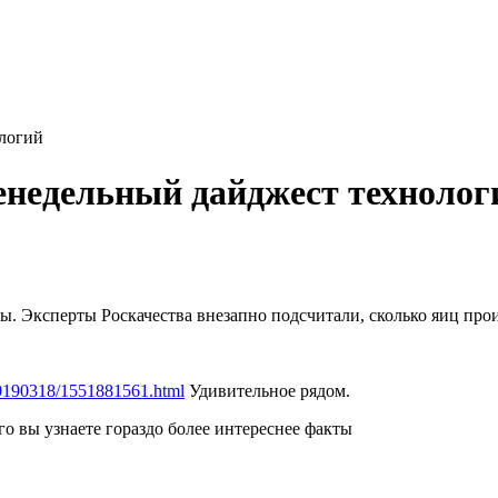
ологий
женедельный дайджест технолог
ры. Эксперты Роскачества внезапно подсчитали, сколько яиц прои
/20190318/1551881561.html
Удивительное рядом.
о вы узнаете гораздо более интереснее факты