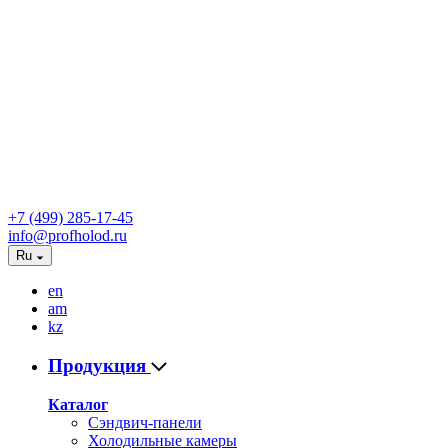
+7 (499) 285-17-45
info@profholod.ru
Ru
en
am
kz
Продукция
Каталог
Сэндвич-панели
Холодильные камеры