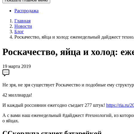
Показать главное меню
Распродажа
Главная
Новости
Блог
Роскачество, яйца и холод: еженедельный дайджест техн
Роскачество, яйца и холод: е
19 марта 2019
Не зря, не зря существует Роскачество и подобные ему структу
42 миллиарда!
И каждый россиянин ежегодно съедает 277 штук!
https://ria.ru
А с вами наш еженедельный #дайджест #технологий, из которог
о яйцах.
ССкорлупа станет батарейкой