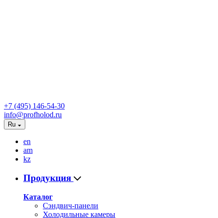
+7 (495) 146-54-30
info@profholod.ru
Ru
en
am
kz
Продукция
Каталог
Сэндвич-панели
Холодильные камеры