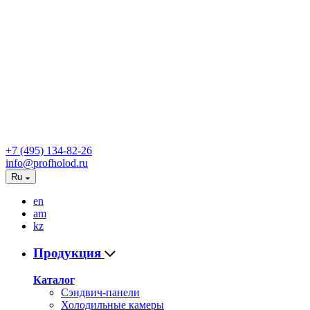
+7 (495) 134-82-26
info@profholod.ru
Ru
en
am
kz
Продукция
Каталог
Сэндвич-панели
Холодильные камеры