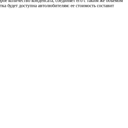
рое количество конденсата, соединяет его с таким же объемом
отка будет доступна автолюбителям: ее стоимость составит