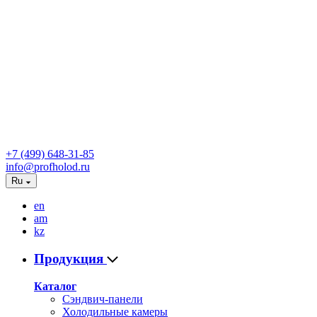
+7 (499) 648-31-85
info@profholod.ru
Ru
en
am
kz
Продукция
Каталог
Сэндвич-панели
Холодильные камеры