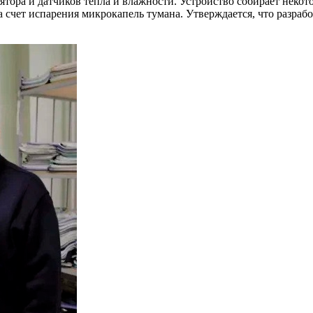
тора и датчиков тепла и влажности. Устройство собирает некото
за счет испарения микрокапель тумана. Утверждается, что разраб