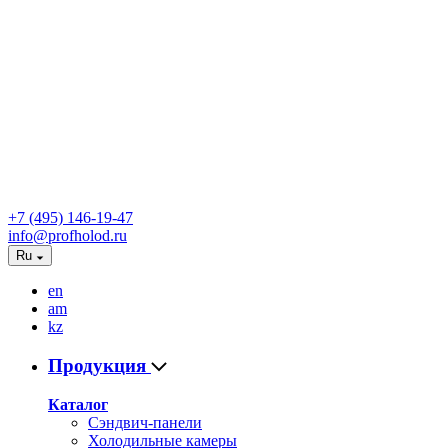
+7 (495) 146-19-47
info@profholod.ru
Ru
en
am
kz
Продукция
Каталог
Сэндвич-панели
Холодильные камеры