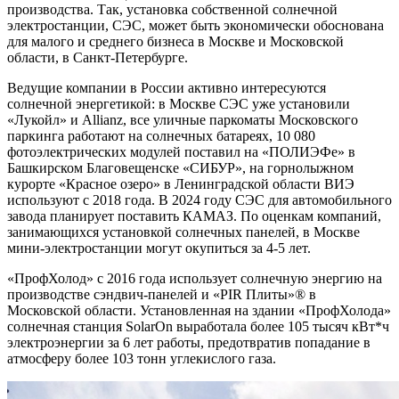
производства. Так, установка собственной солнечной
электростанции, СЭС, может быть экономически обоснована
для малого и среднего бизнеса в Москве и Московской
области, в Санкт-Петербурге.
Ведущие компании в России активно интересуются
солнечной энергетикой: в Москве СЭС уже установили
«Лукойл» и Allianz, все уличные паркоматы Московского
паркинга работают на солнечных батареях, 10 080
фотоэлектрических модулей поставил на «ПОЛИЭФе» в
Башкирском Благовещенске «СИБУР», на горнолыжном
курорте «Красное озеро» в Ленинградской области ВИЭ
используют с 2018 года. В 2024 году СЭС для автомобильного
завода планирует поставить КАМАЗ. По оценкам компаний,
занимающихся установкой солнечных панелей, в Москве
мини-электростанции могут окупиться за 4-5 лет.
«ПрофХолод» с 2016 года использует солнечную энергию на
производстве сэндвич-панелей и «PIR Плиты»® в
Московской области. Установленная на здании «ПрофХолода»
солнечная станция SolarOn выработала более 105 тысяч кВт*ч
электроэнергии за 6 лет работы, предотвратив попадание в
атмосферу более 103 тонн углекислого газа.