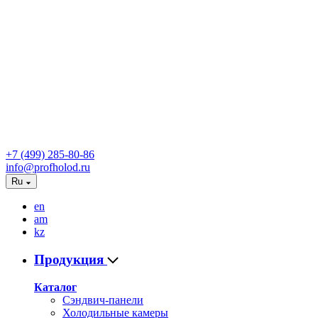
+7 (499) 285-80-86
info@profholod.ru
Ru
en
am
kz
Продукция
Каталог
Сэндвич-панели
Холодильные камеры