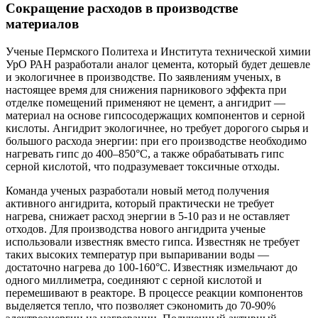
Сокращение расходов в производстве
материалов
Ученые Пермского Политеха и Института технической химии
УрО РАН разработали аналог цемента, который будет дешевле
и экологичнее в производстве. По заявлениям ученых, в
настоящее время для снижения парникового эффекта при
отделке помещений применяют не цемент, а ангидрит —
материал на основе гипсосодержащих компонентов и серной
кислоты. Ангидрит экологичнее, но требует дорогого сырья и
большого расхода энергии: при его производстве необходимо
нагревать гипс до 400–850°C, а также обрабатывать гипс
серной кислотой, что подразумевает токсичные отходы.
Команда ученых разработали новый метод получения
активного ангидрита, который практически не требует
нагрева, снижает расход энергии в 5-10 раз и не оставляет
отходов. Для производства нового ангидрита ученые
использовали известняк вместо гипса. Известняк не требует
таких высоких температур при выпаривании воды —
достаточно нагрева до 100-160°С. Известняк измельчают до
одного миллиметра, соединяют с серной кислотой и
перемешивают в реакторе. В процессе реакции компонентов
выделяется тепло, что позволяет сэкономить до 70-90%