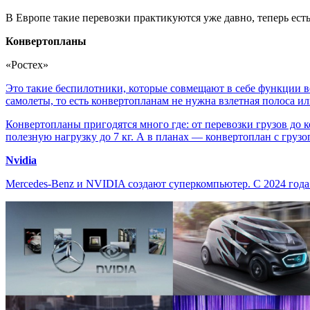
В Европе такие перевозки практикуются уже давно, теперь есть 
Конвертопланы
«Ростех»
Это такие беспилотники, которые совмещают в себе функции вер
самолеты, то есть конвертопланам не нужна взлетная полоса ил
Конвертопланы пригодятся много где: от перевозки грузов до 
полезную нагрузку до 7 кг. А в планах — конвертоплан с груз
Nvidia
Mercedes-Benz и NVIDIA создают суперкомпьютер. С 2024 год