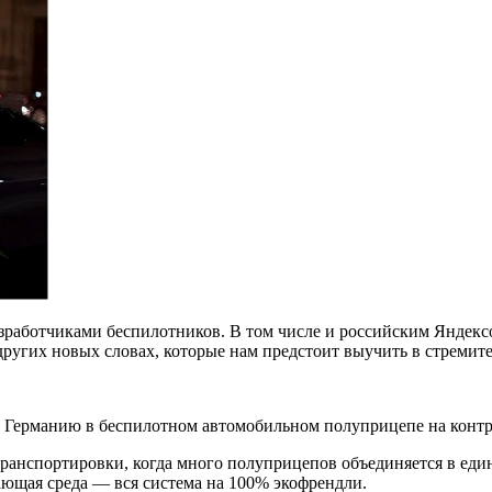
зработчиками беспилотников. В том числе и российским Яндекс
о других новых словах, которые нам предстоит выучить в стреми
в Германию в беспилотном автомобильном полуприцепе на конт
ранспортировки, когда много полуприцепов объединяется в еди
жающая среда — вся система на 100% экофрендли.