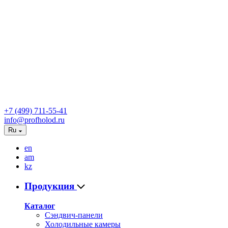
+7 (499) 711-55-41
info@profholod.ru
Ru
en
am
kz
Продукция
Каталог
Сэндвич-панели
Холодильные камеры