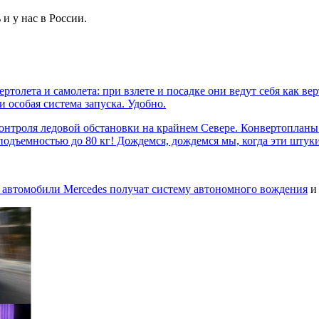
и у нас в России.
толета и самолета: при взлете и посадке они ведут себя как верт
и особая система запуска. Удобно.
контроля ледовой обстановки на крайнем Севере. Конвертопланы 
оподъемностью до 80 кг! Дождемся, дождемся мы, когда эти штук
а автомобили Mercedes получат
систему автономного вождения
и 