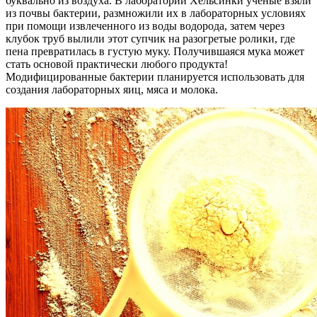
буквально из воздуха. В лаборатории Хельсинки ученые взяли
из почвы бактерии, размножили их в лабораторных условиях
при помощи извлеченного из воды водорода, затем через
клубок труб вылили этот супчик на разогретые ролики, где
пена превратилась в густую муку. Получившаяся мука может
стать основой практически любого продукта!
Модифицированные бактерии планируется использовать для
создания лабораторных яиц, мяса и молока.