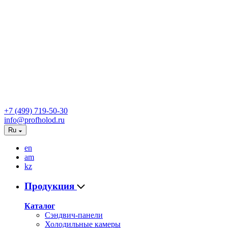
+7 (499) 719-50-30
info@profholod.ru
Ru
en
am
kz
Продукция
Каталог
Сэндвич-панели
Холодильные камеры