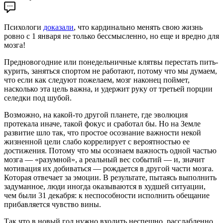
Психологи
доказали
, что кардинально менять свою жизнь
ровно с 1 января не только бессмысленно, но еще и вредно для
мозга!
Предновогодние или понедельничные клятвы перестать пить-
курить, заняться спортом не работают, потому что мы думаем,
что если как следуют пожелаем, мозг наконец поймет,
насколько эта цель важна, и удержит руку от третьей порции
селедки под шубой.
Возможно, на какой-то другой планете, где эволюция
протекала иначе, такой фокус и сработал бы. Но на Земле
развитие шло так, что простое осознание важности некой
жизненной цели слабо коррелирует с вероятностью ее
достижения. Потому что мы осознаем важность одной частью
мозга — «разумной», а реальный вес событий — и, значит
мотивация их добиваться — рождается в другой части мозга.
Которая отвечает за эмоции. В результате, пытаясь выполнить
задуманное, люди иногда оказываются в худшей ситуации,
чем были 31 декабря: к неспособности исполнить обещание
прибавляется чувство вины.
Так что в новый год нужно входить неспешно, расслабленно