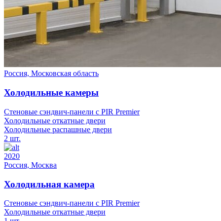
Россия, Московская область
Холодильные камеры
Стеновые сэндвич-панели с PIR Premier
Холодильные откатные двери
Холодильные распашные двери
2 шт.
2020
Россия, Москва
Холодильная камера
Стеновые сэндвич-панели с PIR Premier
Холодильные откатные двери
1 шт.