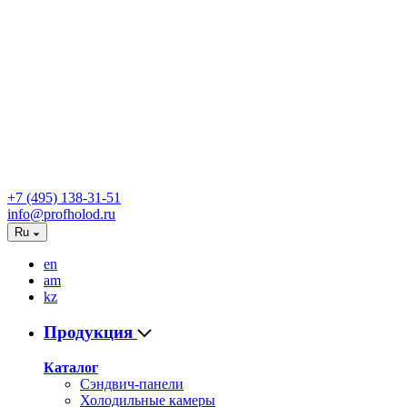
+7 (495) 138-31-51
info@profholod.ru
Ru
en
am
kz
Продукция
Каталог
Сэндвич-панели
Холодильные камеры