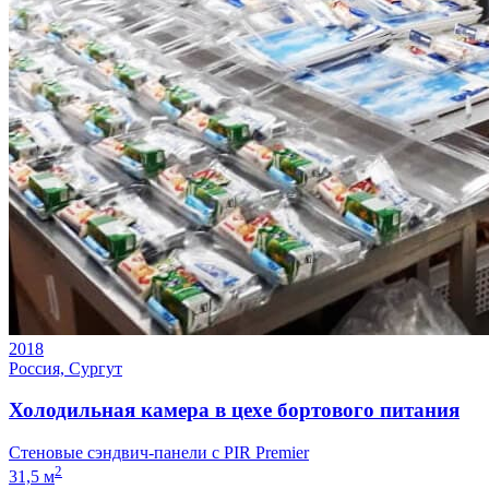
2018
Россия, Сургут
Холодильная камера в цехе бортового питания
Стеновые сэндвич-панели с PIR Premier
2
31,5 м