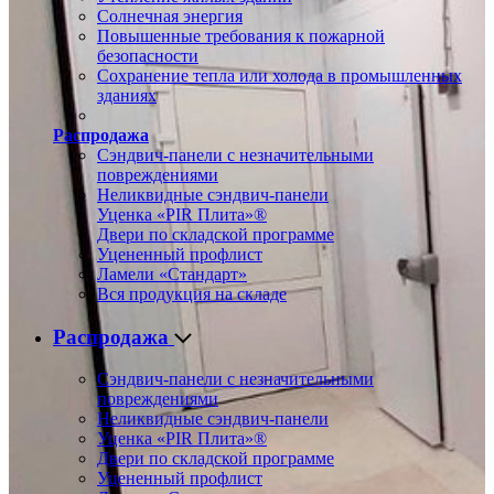
Солнечная энергия
Повышенные требования к пожарной
безопасности
Сохранение тепла или холода в промышленных
зданиях
Распродажа
Сэндвич-панели с незначительными
повреждениями
Неликвидные сэндвич-панели
Уценка «PIR Плита»®
Двери по складской программе
Уцененный профлист
Ламели «Стандарт»
Вся продукция на складе
Распродажа
Сэндвич-панели с незначительными
повреждениями
Неликвидные сэндвич-панели
Уценка «PIR Плита»®
Двери по складской программе
Уцененный профлист