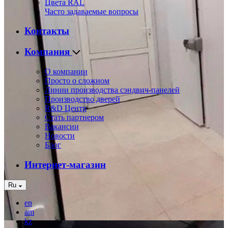
Цвета RAL
Часто задаваемые вопросы
Контакты
Компания
О компании
Просто о сложном
Линии производства сэндвич-панелей
Производство дверей
R&D Центр
Стать партнером
Вакансии
Новости
Блог
Интернет-магазин
Ru
en
am
kz