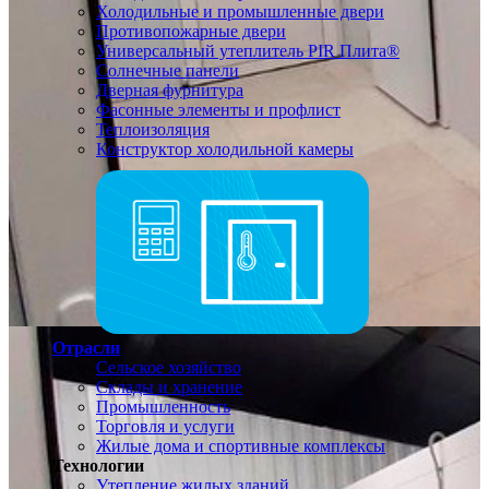
Холодильные и промышленные двери
Противопожарные двери
Универсальный утеплитель PIR Плита®
Солнечные панели
Дверная фурнитура
Фасонные элементы и профлист
Теплоизоляция
Конструктор холодильной камеры
Отрасли
Сельское хозяйство
Склады и хранение
Промышленность
Торговля и услуги
Жилые дома и спортивные комплексы
Технологии
Утепление жилых зданий