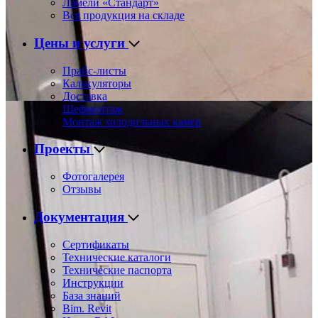
Ламели «Стандарт»
Вся продукция на складе
Цены и услуги
Прайс-листы
Калькуляторы
Доставка
Шефмонтаж
Монтаж холодильных камер
Проекты
Фотогалерея
Отзывы
Документация
Сертификаты
Технические каталоги
Технические паспорта
Инструкции
База знаний
Bim. Revit