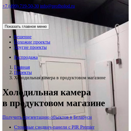
+7 (499) 719-50-30
info@profholod.ru
Показать главное меню
Решение
Похожие проекты
Другие проекты
Распродажа
Главная
Проекты
Холодильная камера в продуктовом магазине
Холодильная камера
в продуктовом магазине
Получить презентацию объектов в Беларуси
Стеновые сэндвич-панели с PIR Premier