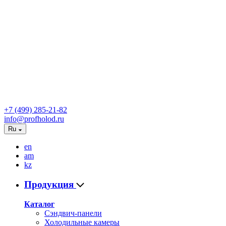
+7 (499) 285-21-82
info@profholod.ru
Ru
en
am
kz
Продукция
Каталог
Сэндвич-панели
Холодильные камеры