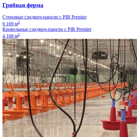
Грибная ферма
Стеновые сэндвич-панели с PIR Premier
2
6 169 м
Кровельные сэндвич-панели с PIR Premier
2
4 168 м