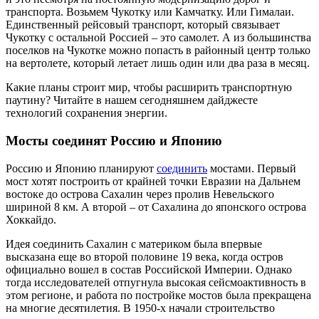
транспорта. Возьмем Чукотку или Камчатку. Или Гималаи.
Единственный рейсовый транспорт, который связывает
Чукотку с остальной Россией – это самолет. А из большинства
поселков на Чукотке можно попасть в районный центр только
на вертолете, который летает лишь один или два раза в месяц.
Какие планы строит мир, чтобы расширить транспортную
паутину? Читайте в нашем сегодняшнем дайджесте
технологий сохранения энергии.
Мосты соединят Россию и Японию
Россию и Японию планируют
соединить
мостами. Первый
мост хотят построить от крайней точки Евразии на Дальнем
востоке до острова Сахалин через пролив Невельского
шириной 8 км. А второй – от Сахалина до японского острова
Хоккайдо.
Идея соединить Сахалин с материком была впервые
высказана еще во второй половине 19 века, когда остров
официально вошел в состав Российской Империи. Однако
тогда исследователей отпугнула высокая сейсмоактивность в
этом регионе, и работа по постройке мостов была прекращена
на многие десятилетия. В 1950-х начали строительство