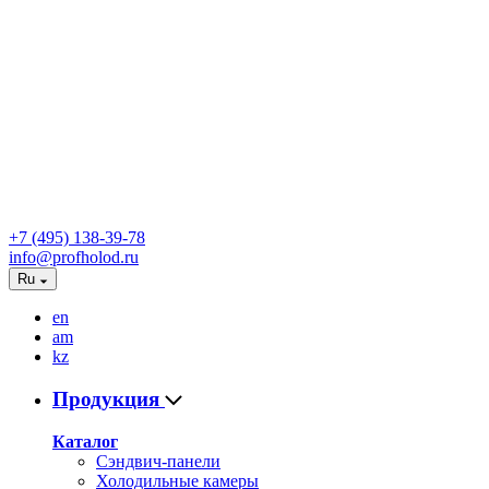
+7 (495) 138-39-78
info@profholod.ru
Ru
en
am
kz
Продукция
Каталог
Сэндвич-панели
Холодильные камеры