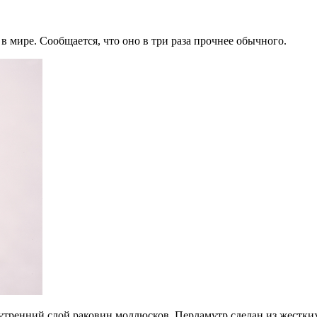
 в мире. Сообщается, что оно в три раза прочнее обычного.
утренний слой раковин моллюсков. Перламутр сделан из жестки