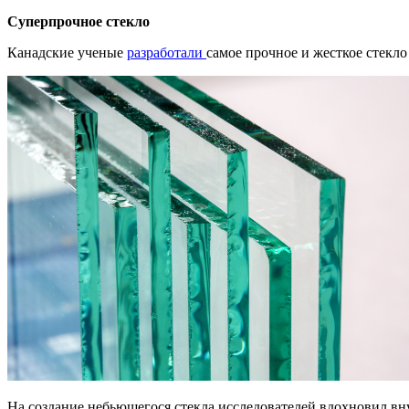
Суперпрочное стекло
Канадские ученые
разработали
самое прочное и жесткое стекло
На создание небьющегося стекла исследователей вдохновил вн