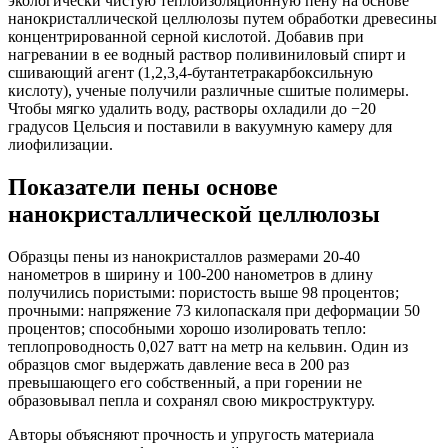
экологически чистую теплоизоляционную пену на основе
нанокристаллической целлюлозы путем обработки древесины
концентрированной серной кислотой. Добавив при
нагревании в ее водный раствор поливиниловый спирт и
сшивающий агент (1,2,3,4-бутантетракарбоксильную
кислоту), ученые получили различные сшитые полимеры.
Чтобы мягко удалить воду, растворы охладили до −20
градусов Цельсия и поставили в вакуумную камеру для
лиофилизации.
Показатели пены основе
нанокристаллической целлюлозы
Образцы пены из нанокристаллов размерами 20-40
нанометров в ширину и 100-200 нанометров в длину
получились пористыми: пористость выше 98 процентов;
прочными: напряжение 73 килопаскаля при деформации 50
процентов; способными хорошо изолировать тепло:
теплопроводность 0,027 ватт на метр на кельвин. Один из
образцов смог выдержать давление веса в 200 раз
превышающего его собственный, а при горении не
образовывал пепла и сохранял свою микроструктуру.
Авторы объясняют прочность и упругость материала