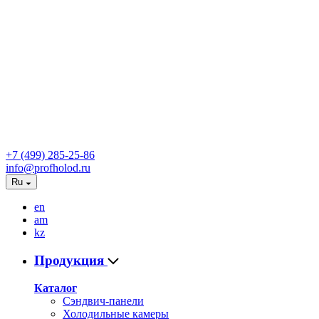
+7 (499) 285-25-86
info@profholod.ru
Ru
en
am
kz
Продукция
Каталог
Сэндвич-панели
Холодильные камеры