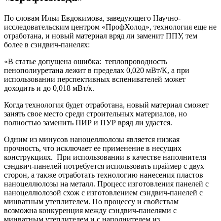
По словам Ильи Евдокимова, заведующего Научно-
исследовательским центром «ПрофХолод», технология еще не
отработана, и новый материал вряд ли заменит ППУ, тем
более в сэндвич-панелях:
«В статье допущена ошибка: теплопроводность
пенополиуретана лежит в пределах 0,020 мВт/К, а при
использовании перспективных вспенивателей может
доходить и до 0,018 мВт/к.
Когда технология будет отработана, новый материал сможет
занять свое место среди строительных материалов, но
полностью заменить ПИР и ПУР вряд ли удастся.
Одним из минусов наноцеллюлозы является низкая
прочность, что исключает ее применение в несущих
конструкциях. При использовании в качестве наполнителя
сэндвич-панелей потребуется использовать праймер с двух
сторон, а также отработать технологию нанесения пластов
наноцеллюлозы на металл. Процесс изготовления панелей с
наноцеллюлозой схож с изготовлением сэндвич-панелей с
минватным утеплителем. По процессу и свойствам
возможна конкуренция между сэндвич-панелями с
минватным утеплителем и с наполнителем из